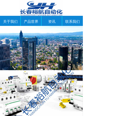
关于我们
产品世界
资讯
联系我们